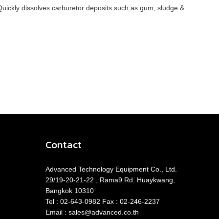
Quickly dissolves carburetor deposits such as gum, sludge &
Contact
Advanced Technology Equipment Co., Ltd.​
29/19-20-21-22 , Rama9 Rd. Huaykwang,
Bangkok ​​10310
Tel : 02-643-0982 Fax : 02-246-2237
Email : sales@advanced.co.th