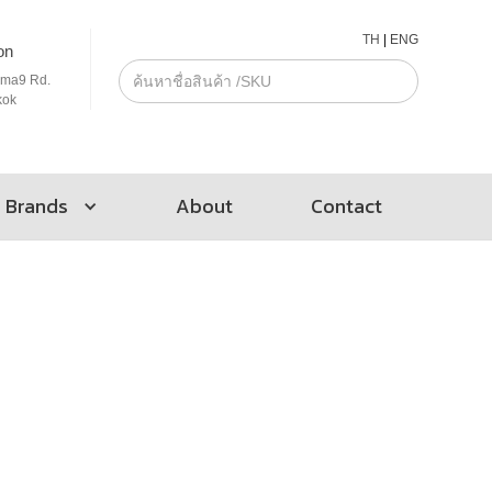
TH
|
ENG
on
ama9 Rd.
kok
Brands
About
Contact