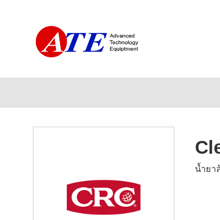
Cl
นํ้ายา