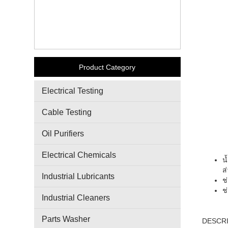
Product Category
Electrical Testing
Cable Testing
Oil Purifiers
Electrical Chemicals
น
ส
Industrial Lubricants
ช
ช
Industrial Cleaners
Parts Washer
DESCRI