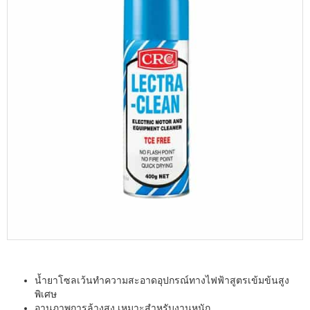
นํ้ายาโซลเว้นทำความสะอาดอุปกรณ์ทางไฟฟ้าสูตรเข้มข้นสูง
พิเศษ
อานุภาพการล้างสูง เหมาะสำหรับงานหนัก