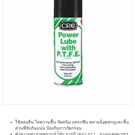
ใช้หล่อลื่น ไล่ความชื้น กัดสนิม แทรกซึม คลายน็อตสกรูและชิ้น
ส่วนที่จับกันแน่น ป้องกันการกัดกร่อน
ทำความสะอาดคราบนำ้มัน จารบี เขม่า กาว ยางมะตอย ฯลฯ