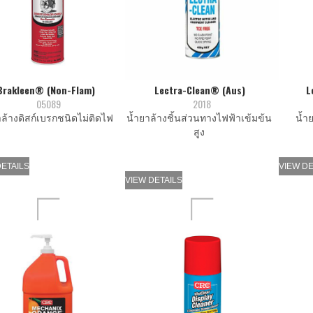
Brakleen® (Non-Flam)
Lectra-Clean® (Aus)
L
05089
2018
าล้างดิสก์เบรกชนิดไม่ติดไฟ
นํ้ายาล้างชิ้นส่วนทางไฟฟ้าเข้มข้น
นํ้
สูง
DETAILS
VIEW DE
VIEW DETAILS