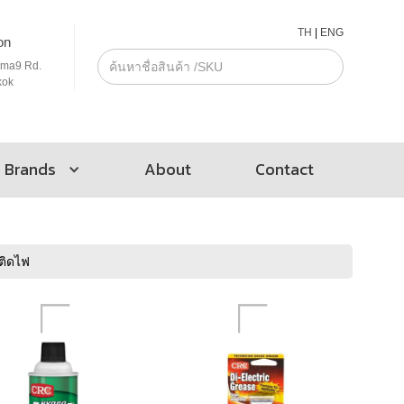
TH
|
ENG
on
ama9 Rd.
kok
Brands
About
Contact
ติดไฟ